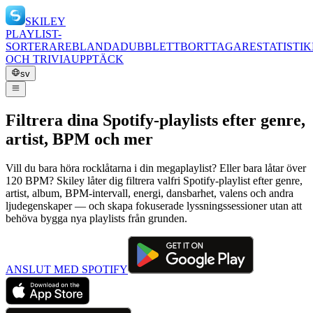
SKILEY
PLAYLIST-
SORTERARE
BLANDA
DUBBLETTBORTTAGARE
STATISTIK
OCH TRIVIA
UPPTÄCK
sv
Filtrera dina Spotify-playlists efter genre,
artist, BPM och mer
Vill du bara höra rocklåtarna i din megaplaylist? Eller bara låtar över
120 BPM? Skiley låter dig filtrera valfri Spotify-playlist efter genre,
artist, album, BPM-intervall, energi, dansbarhet, valens och andra
ljudegenskaper — och skapa fokuserade lyssningssessioner utan att
behöva bygga nya playlists från grunden.
ANSLUT MED SPOTIFY