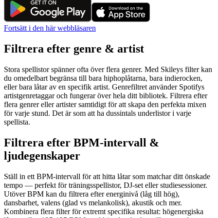
Fortsätt i den här webbläsaren
Filtrera efter genre & artist
Stora spellistor spänner ofta över flera genrer. Med Skileys filter kan
du omedelbart begränsa till bara hiphoplåtarna, bara indierocken,
eller bara låtar av en specifik artist. Genrefiltret använder Spotifys
artistgenretaggar och fungerar över hela ditt bibliotek. Filtrera efter
flera genrer eller artister samtidigt för att skapa den perfekta mixen
för varje stund. Det är som att ha dussintals underlistor i varje
spellista.
Filtrera efter BPM-intervall &
ljudegenskaper
Ställ in ett BPM-intervall för att hitta låtar som matchar ditt önskade
tempo — perfekt för träningsspellistor, DJ-set eller studiesessioner.
Utöver BPM kan du filtrera efter energinivå (låg till hög),
dansbarhet, valens (glad vs melankolisk), akustik och mer.
Kombinera flera filter för extremt specifika resultat: högenergiska