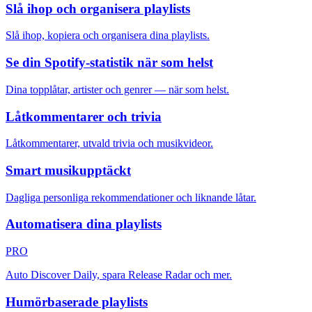
Slå ihop och organisera playlists
Slå ihop, kopiera och organisera dina playlists.
Se din Spotify-statistik när som helst
Dina topplåtar, artister och genrer — när som helst.
Låtkommentarer och trivia
Låtkommentarer, utvald trivia och musikvideor.
Smart musikupptäckt
Dagliga personliga rekommendationer och liknande låtar.
Automatisera dina playlists
PRO
Auto Discover Daily, spara Release Radar och mer.
Humörbaserade playlists