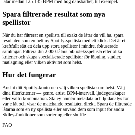
låtar mellan 125-135 BPM med hög dansbarhet, till exempel.
Spara filtrerade resultat som nya
spellistor
När du har filtrerat en spellista till exakt de låtar du vill ha, spara
resultaten som en helt ny Spotify-spellista med ett klick. Det är ett
kraftfullt sätt att dela upp stora spellistor i mindre, fokuserade
samlingar. Filtrera din 2 000-låtars biblioteksspellista efter olika
kriterier och skapa specialiserade spellistor för löpning, studier,
matlagning eller vilken aktivitet som helst.
Hur det fungerar
Anslut ditt Spotify-konto och välj vilken spellista som helst. Välj
dina filterkriterier — genre, artist, BPM-intervall, ljudegenskaper
eller valfri kombination. Skiley hämtar metadata och ljudanalys för
varje låt och visar de matchande resultaten direkt. Spara de filtrerade
låtarna som en ny spellista eller använd dem som input för andra
Skiley-funktioner som sortering eller shuffle.
FAQ