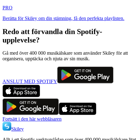
PRO
Berätta för Skiley om din stämning, få den perfekta playlisten.
Redo att förvandla din Spotify-
upplevelse?
Gå med över 400 000 musikälskare som använder Skiley för att
organisera, upptäcka och njuta av sin musik.
ANSLUT MED SPOTIFY
Fortsätt i den här webbläsaren
Skiley
Allt-i-ett Spotify-verktygslådan som över 400 000 musikälskare litat