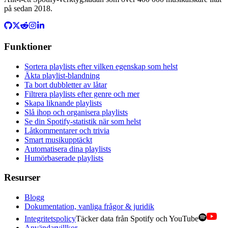
på sedan 2018.
Funktioner
Sortera playlists efter vilken egenskap som helst
Äkta playlist-blandning
Ta bort dubbletter av låtar
Filtrera playlists efter genre och mer
Skapa liknande playlists
Slå ihop och organisera playlists
Se din Spotify-statistik när som helst
Låtkommentarer och trivia
Smart musikupptäckt
Automatisera dina playlists
Humörbaserade playlists
Resurser
Blogg
Dokumentation, vanliga frågor & juridik
Integritetspolicy
Täcker data från Spotify och YouTube
Användarvillkor