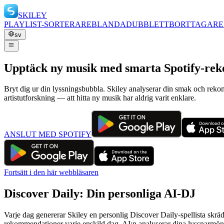
SKILEY
PLAYLIST-SORTERARE
BLANDA
DUBBLETTBORTTAGARE
sv
Upptäck ny musik med smarta Spotify-re
Bryt dig ur din lyssningsbubbla. Skiley analyserar din smak och rekom
artistutforskning — att hitta ny musik har aldrig varit enklare.
ANSLUT MED SPOTIFY
Fortsätt i den här webbläsaren
Discover Daily: Din personliga AI-DJ
Varje dag genererar Skiley en personlig Discover Daily-spellista skrä
rekommendationer varje enskild dag. AI:n analyserar dina lyssnarmönste