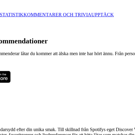
STATISTIK
KOMMENTARER OCH TRIVIA
UPPTÄCK
kommendationer
menderar låtar du kommer att älska men inte har hört ännu. Från personl
ddarsydd efter din unika smak. Till skillnad från Spotifys eget Discove
r, favoritgenrer och ljudpreferenser för att hitta låtar som matchar di