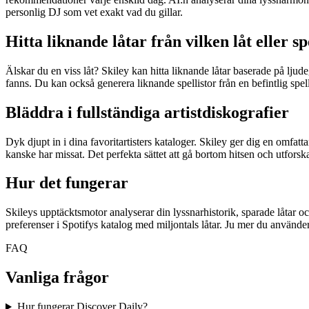
personlig DJ som vet exakt vad du gillar.
Hitta liknande låtar från vilken låt eller sp
Älskar du en viss låt? Skiley kan hitta liknande låtar baserade på ljude
fanns. Du kan också generera liknande spellistor från en befintlig spell
Bläddra i fullständiga artistdiskografier
Dyk djupt in i dina favoritartisters kataloger. Skiley ger dig en omfat
kanske har missat. Det perfekta sättet att gå bortom hitsen och utforska
Hur det fungerar
Skileys upptäcktsmotor analyserar din lyssnarhistorik, sparade låtar oc
preferenser i Spotifys katalog med miljontals låtar. Ju mer du använder S
FAQ
Vanliga frågor
Hur fungerar Discover Daily?