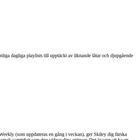
iga dagliga playlists till upptäckt av liknande låtar och djupgående
r Weekly (som uppdateras en gång i veckan), ger Skiley dig färska
n smak samtidigt som den vidgar dina gränser. Det är som att ha en