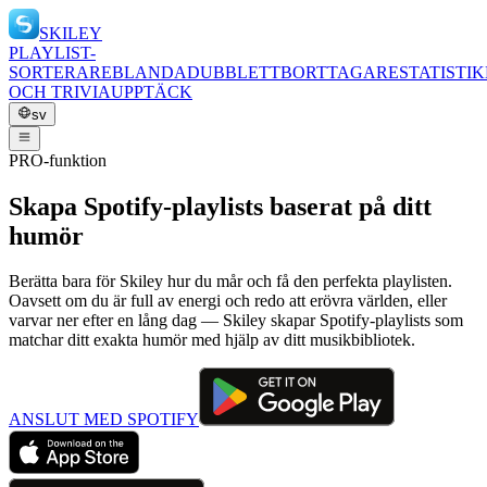
SKILEY
PLAYLIST-
SORTERARE
BLANDA
DUBBLETTBORTTAGARE
STATISTIK
OCH TRIVIA
UPPTÄCK
sv
PRO-funktion
Skapa Spotify-playlists baserat på ditt
humör
Berätta bara för Skiley hur du mår och få den perfekta playlisten.
Oavsett om du är full av energi och redo att erövra världen, eller
varvar ner efter en lång dag — Skiley skapar Spotify-playlists som
matchar ditt exakta humör med hjälp av ditt musikbibliotek.
ANSLUT MED SPOTIFY