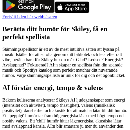
Fortsätt i den här webbläsaren
Berätta ditt humör för Skiley, få en
perfekt spellista
Stämningsspellistor är ett av de mest intuitiva sätten att lyssna på
musik. Istället för att scrolla genom ditt bibliotek och leta efter rätt
vibe, berätta bara för Skiley hur du mår. Glad? Ledsen? Energisk?
Avslappnad? Fokuserad? AI:n skapar en spellista från din sparade
musik och Spotifys katalog som perfekt matchar ditt nuvarande
humör. Varje stämningsspellista är unik för dig och det ögonblicket.
AI förstår energi, tempo & valens
Bakom kulisserna analyserar Skileys AI ljudegenskaper som energi
(intensitet och aktivitet), tempo (hastighet), valens (musikalisk
positivitet), dansbarhet och akustik för att matcha låtar till ditt humör.
Ett 'peppigt' humör tar fram högenergiska låtar med högt tempo och
positiv valens. Ett 'chill' humör hittar lågenergiska, akustiska låtar
med avslappnad känsla. AI:n blir smartare ju mer du använder den.