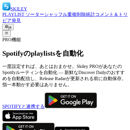
SKILEY
PLAYLIST ソーター
シャッフル
重複削除
統計
コメント＆トリ
ビア
発見
ja
PRO機能
Spotifyのplaylistsを自動化
一度設定すれば、あとはおまかせ。Skiley PROがあなたの
Spotifyルーティンを自動化 — 新鮮なDiscover Dailyのおすす
めを自動配信し、Release Radarが更新される前に自動保存。
指一本動かす必要はありません。
SPOTIFYと連携する