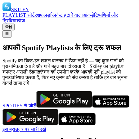
SKILEY
PLAYLIST सॉर्टर
शफल
डुप्लिकेट हटाने वाला
आंकड़े
टिप्पणियाँ और
ट्रिविया
खोज
hi
आपकी Spotify Playlists के लिए ट्रू शफल
Spotify का बिल्ट-इन शफल वास्तव में रैंडम नहीं है — यह कुछ गानों को
प्राथमिकता देता है और गाने बहुत बार दोहराता है। Skiley का playlist
शफलर असली रैंडमाइज़ेशन का उपयोग करके आपकी पूरी playlist को
पुनर्व्यवस्थित करता है, फिर नए क्रम को सेव करता है ताकि हर बार सुनना
वाकई ताज़ा लगे।
SPOTIFY से जोड़ें
इस ब्राउज़र पर जारी रखें