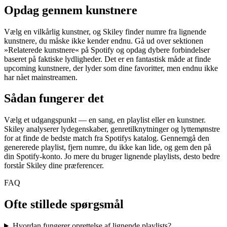
Opdag gennem kunstnere
Vælg en vilkårlig kunstner, og Skiley finder numre fra lignende
kunstnere, du måske ikke kender endnu. Gå ud over sektionen
»Relaterede kunstnere« på Spotify og opdag dybere forbindelser
baseret på faktiske lydligheder. Det er en fantastisk måde at finde
upcoming kunstnere, der lyder som dine favoritter, men endnu ikke
har nået mainstreamen.
Sådan fungerer det
Vælg et udgangspunkt — en sang, en playlist eller en kunstner.
Skiley analyserer lydegenskaber, genretilknytninger og lyttemønstre
for at finde de bedste match fra Spotifys katalog. Gennemgå den
genererede playlist, fjern numre, du ikke kan lide, og gem den på
din Spotify-konto. Jo mere du bruger lignende playlists, desto bedre
forstår Skiley dine præferencer.
FAQ
Ofte stillede spørgsmål
Hvordan fungerer oprettelse af lignende playlists?