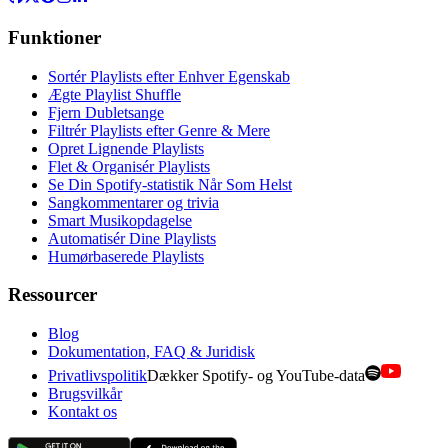
Funktioner
Sortér Playlists efter Enhver Egenskab
Ægte Playlist Shuffle
Fjern Dubletsange
Filtrér Playlists efter Genre & Mere
Opret Lignende Playlists
Flet & Organisér Playlists
Se Din Spotify-statistik Når Som Helst
Sangkommentarer og trivia
Smart Musikopdagelse
Automatisér Dine Playlists
Humørbaserede Playlists
Ressourcer
Blog
Dokumentation, FAQ & Juridisk
Privatlivspolitik
Dækker Spotify- og YouTube-data
Brugsvilkår
Kontakt os