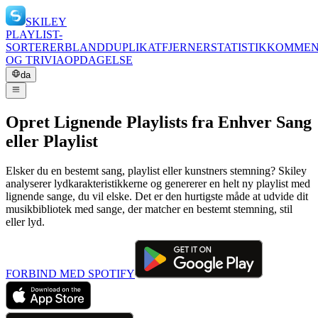
SKILEY
PLAYLIST-
SORTERER
BLAND
DUPLIKATFJERNER
STATISTIK
KOMMEN
OG TRIVIA
OPDAGELSE
da
Opret Lignende Playlists fra Enhver Sang
eller Playlist
Elsker du en bestemt sang, playlist eller kunstners stemning? Skiley
analyserer lydkarakteristikkerne og genererer en helt ny playlist med
lignende sange, du vil elske. Det er den hurtigste måde at udvide dit
musikbibliotek med sange, der matcher en bestemt stemning, stil
eller lyd.
FORBIND MED SPOTIFY